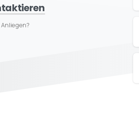
taktieren
s Anliegen?
Link’s
Link’s
Ö