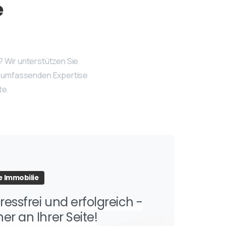
e
 Wir unterstützen Sie
d umfassenden Expertise
te.
e Immobilie
ressfrei und erfolgreich -
er an Ihrer Seite!