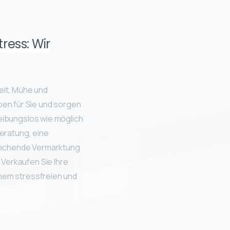
ress: Wir
Zeit, Mühe und
en für Sie und sorgen
reibungslos wie möglich
Beratung, eine
prechende Vermarktung
 Verkaufen Sie Ihre
einem stressfreien und