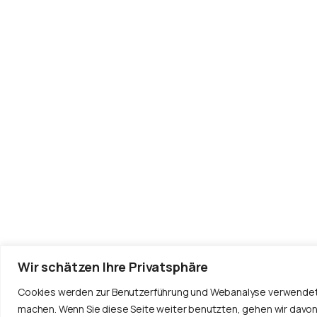
Lind Immo ist ein führendes
Unternehmen in der Immobilienbranch
das sich auf den Verkauf und die
Vermietung von hochwertigen
Immobilien spezialisiert hat.
Wir schätzen Ihre Privatsphäre
Cookies werden zur Benutzerführung und Webanalyse verwendet 
machen. Wenn Sie diese Seite weiter benutzten, gehen wir davon