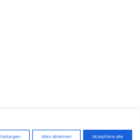
Mo – Fr: 07:00 bis 17:00 Uhr
Schorenbachweg 9, 5734 Reinach
info@lind-immo.ch
+41 79 532 24 77
Impressum
Datenschutz
stellungen
Alles ablehnen
Akzeptiere alle