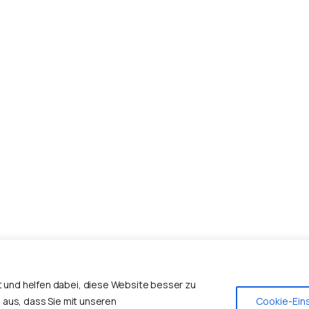
Startseite
Entwicklung
Kaufen
Bestandsanalyse
e,
Verkaufen
Beratung
Ausführung
Bauleiter
Totalunternehmer
Geschäftskunden
Planung
Suchprofil Erfassen
Über uns
und helfen dabei, diese Website besser zu
Copyright ©2023 Lind Immo by MF Coding All Rights Reserved.
 aus, dass Sie mit unseren
Cookie-Ein