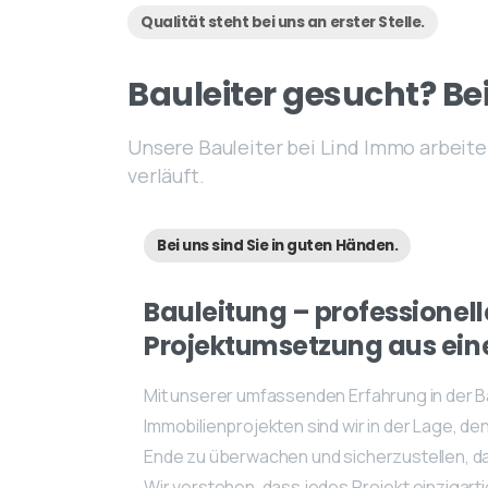
Qualität steht bei uns an erster Stelle.
Bauleiter
gesucht?
Be
Unsere Bauleiter bei Lind Immo arbeit
verläuft.
Bei uns sind Sie in guten Händen.
Bauleitung
–
professionell
Projektumsetzung
aus
ein
Mit unserer umfassenden Erfahrung in der B
Immobilienprojekten sind wir in der Lage, d
Ende zu überwachen und sicherzustellen, das
Wir verstehen, dass jedes Projekt einzigartig 