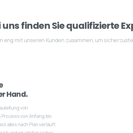
i
uns
finden
Sie
qualifizierte
Ex
en eng mit unseren Kunden zusammen, um sicherzustell
e
er
Hand.
auleitung von
en Prozess von Anfang bis
s alles nach Plan verläuft.
ist und wir stellen sicher,