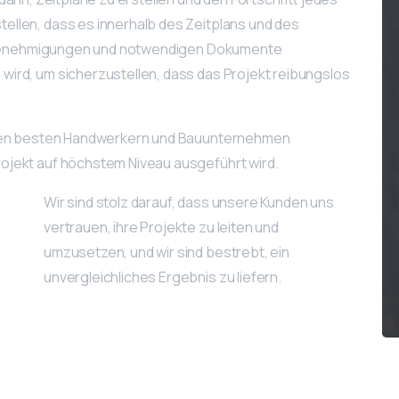
ellen, dass es innerhalb des Zeitplans und des
le Genehmigungen und notwendigen Dokumente
ird, um sicherzustellen, dass das Projekt reibungslos
t den besten Handwerkern und Bauunternehmen
ojekt auf höchstem Niveau ausgeführt wird.
Wir sind stolz darauf, dass unsere Kunden uns
vertrauen, ihre Projekte zu leiten und
umzusetzen, und wir sind bestrebt, ein
unvergleichliches Ergebnis zu liefern.