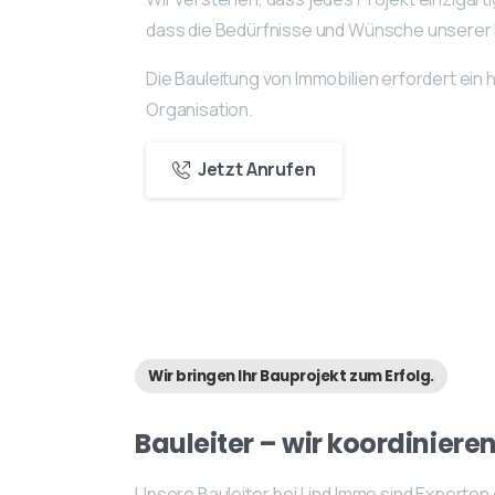
dass die Bedürfnisse und Wünsche unserer 
Die Bauleitung von Immobilien erfordert ein
Organisation.
Jetzt Anrufen
Wir bringen Ihr Bauprojekt zum Erfolg.
Bauleiter
–
wir
koordiniere
Unsere Bauleiter bei Lind Immo sind Experten d